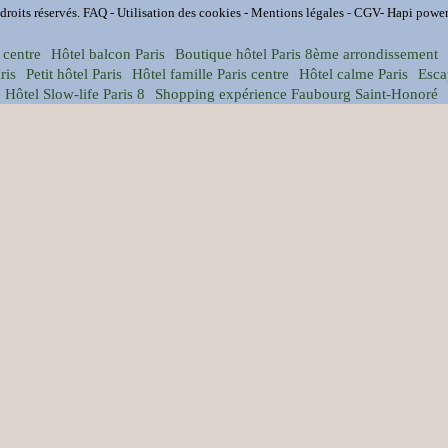
droits réservés.
FAQ
-
Utilisation des cookies
-
Mentions légales
-
CGV
-
Hapi
power
 centre
Hôtel balcon Paris
Boutique hôtel Paris 8ème arrondissement
ris
Petit hôtel Paris
Hôtel famille Paris centre
Hôtel calme Paris
Esca
Hôtel Slow-life Paris 8
Shopping expérience Faubourg Saint-Honoré