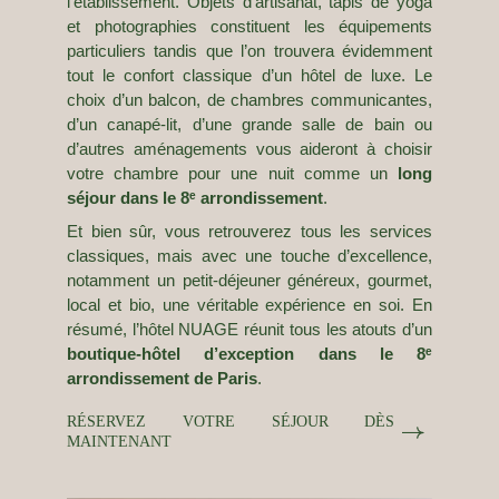
l’établissement. Objets d’artisanat, tapis de yoga
Revue de presse
et photographies constituent les équipements
particuliers tandis que l’on trouvera évidemment
tout le confort classique d’un hôtel de luxe. Le
CONTACT
choix d’un balcon, de chambres communicantes,
d’un canapé-lit, d’une grande salle de bain ou
30 Rue Jean Mermoz
T. +33 1 42 25 75 30
d’autres aménagements vous aideront à choisir
75008 France
info@nuage.paris
votre chambre pour une nuit comme un
long
séjour dans le 8ᵉ arrondissement
.
Et bien sûr, vous retrouverez tous les services
classiques, mais avec une touche d’excellence,
notamment un petit-déjeuner généreux, gourmet,
local et bio, une véritable expérience en soi. En
résumé, l’hôtel NUAGE réunit tous les atouts d’un
boutique-hôtel d’exception dans le 8ᵉ
arrondissement de Paris
.
RÉSERVEZ VOTRE SÉJOUR DÈS
MAINTENANT