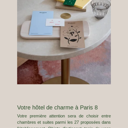
Notre histoire
Chambres & Suites
Photos
Boire et manger
Services
Séjours sur mesure
Slow Paris
Votre hôtel de charme à Paris 8
RSE
Votre première attention sera de choisir entre
chambres et suites parmi les 27 proposées dans
Actualités