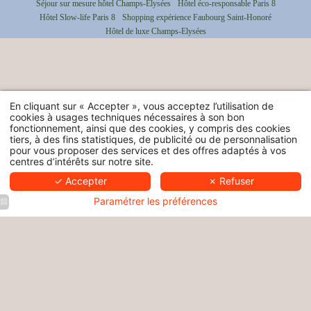
Séjour sur mesure hôtel Champs-Elysées
Hôtel éco-responsable Paris 8
Hôtel Slow-life Paris 8
Shopping expérience Faubourg Saint-Honoré
Hôtel de luxe Champs-Elysées
En cliquant sur « Accepter », vous acceptez l’utilisation de
cookies à usages techniques nécessaires à son bon
fonctionnement, ainsi que des cookies, y compris des cookies
tiers, à des fins statistiques, de publicité ou de personnalisation
pour vous proposer des services et des offres adaptés à vos
centres d’intérêts sur notre site.
✓ Accepter
✗ Refuser
Paramétrer les préférences
Hôtel
Nuage |
Hôtel
Hôtel
Boutique
Nuage |
Nuage |