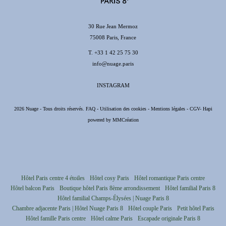
30 Rue Jean Mermoz
75008 Paris, France
T.
+33 1 42 25 75 30
info@nuage.paris
INSTAGRAM
2026 Nuage - Tous droits réservés.
FAQ
-
Utilisation des cookies
-
Mentions légales
-
CGV
-
Hapi
powered by
MMCréation
Hôtel Paris centre 4 étoiles
Hôtel cosy Paris
Hôtel romantique Paris centre
Hôtel balcon Paris
Boutique hôtel Paris 8ème arrondissement
Hôtel familial Paris 8
Hôtel familial Champs-Élysées | Nuage Paris 8
Chambre adjacente Paris | Hôtel Nuage Paris 8
Hôtel couple Paris
Petit hôtel Paris
Hôtel famille Paris centre
Hôtel calme Paris
Escapade originale Paris 8