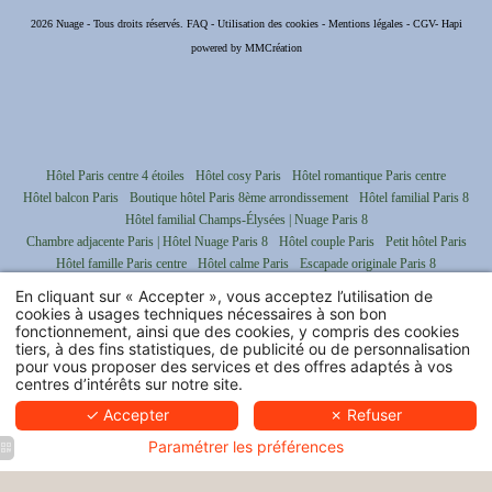
2026 Nuage - Tous droits réservés.
FAQ
-
Utilisation des cookies
-
Mentions légales
-
CGV
-
Hapi
powered by
MMCréation
Hôtel Paris centre 4 étoiles
Hôtel cosy Paris
Hôtel romantique Paris centre
Hôtel balcon Paris
Boutique hôtel Paris 8ème arrondissement
Hôtel familial Paris 8
Hôtel familial Champs-Élysées | Nuage Paris 8
Chambre adjacente Paris | Hôtel Nuage Paris 8
Hôtel couple Paris
Petit hôtel Paris
Hôtel famille Paris centre
Hôtel calme Paris
Escapade originale Paris 8
Séjour sur mesure hôtel Champs-Elysées
Hôtel éco-responsable Paris 8
En cliquant sur « Accepter », vous acceptez l’utilisation de
Hôtel Slow-life Paris 8
Shopping expérience Faubourg Saint-Honoré
cookies à usages techniques nécessaires à son bon
fonctionnement, ainsi que des cookies, y compris des cookies
Hôtel de luxe Champs-Elysées
tiers, à des fins statistiques, de publicité ou de personnalisation
pour vous proposer des services et des offres adaptés à vos
centres d’intérêts sur notre site.
✓ Accepter
✗ Refuser
Paramétrer les préférences