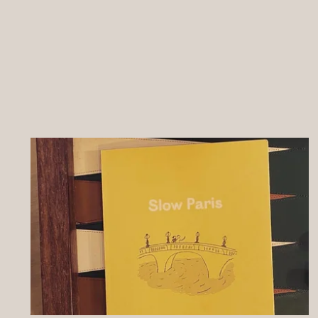
Notre histoire
Chambres & Suites
Photos
Boire et manger
Services
Séjours sur mesure
Slow Paris