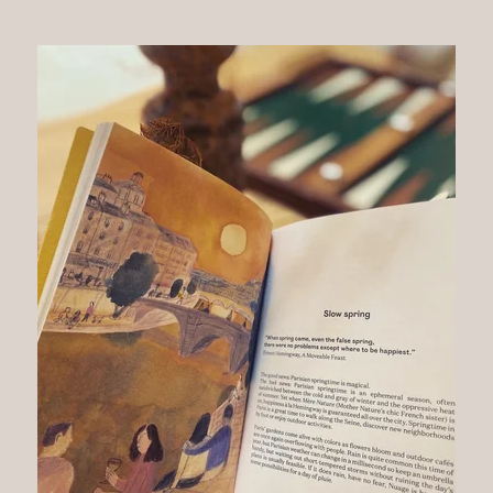
RSE
Actualités
Revue de presse
CONTACT
30 Rue Jean Mermoz
T. +33 1 42 25 75 30
75008 France
info@nuage.paris