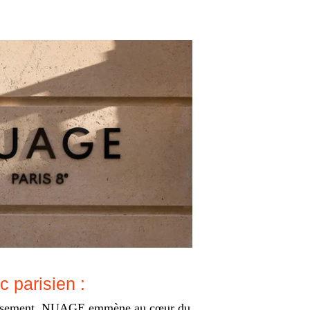
 parisien :
issement, NUAGE emmène au cœur du