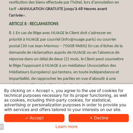
restitution des biens effectuée par l’hôtel, lors d’annulation en
tarif «
ANNULATION GRATUITE jusqu'à 48 Heures avant
l’arrivée
».
ARTICLE 8 : RECLAMATIONS
8.1 En cas de litige avec NUAGE le Client doit s’adresser en
priorité à NUAGE par courriel (info@nuage.paris) ou courrier
postal (30 rue Jean Mermoz – 75008 PARIS) En cas d’échec de la
demande de réclamation auprès de NUAGE ou en l’absence de
réponse dans un délai de deux (2) mois, le Client peut soumettre
le litige l’opposant à NUAGE à un médiateur (Association des
Médiateurs Européens) qui tentera, en toute indépendance et
impartialité, de rapprocher les parties en vue d’aboutir à une
solution. Le Client bénéficie sur le site du médiateur
By clicking on « Accept », you agree to the use of cookies for
(
) d’un formulaire de réclamation
www.mediationconso-ame.com
technical purposes necessary for its proper functioning, as well
afin de présenter sa demande de médiation. Le Client et NUAGE
as cookies, including third-party cookies, for statistical,
advertising or personalization purposes in order to provide you
restent libres d’accepter ou de refuser le recours au règlement
with services and offers tailored to your interests on our site.
d’un litige par la voie de la médiation ainsi que d’accepter ou de
✓ Accept
✗ Decline
refuser la solution proposée par le médiateur. À défaut d’accord
amiable, le tribunal compétent pour résoudre le conflit est celui
Learn more
du lieu du domicile du défendeur ou celui du lieu d’exécution de