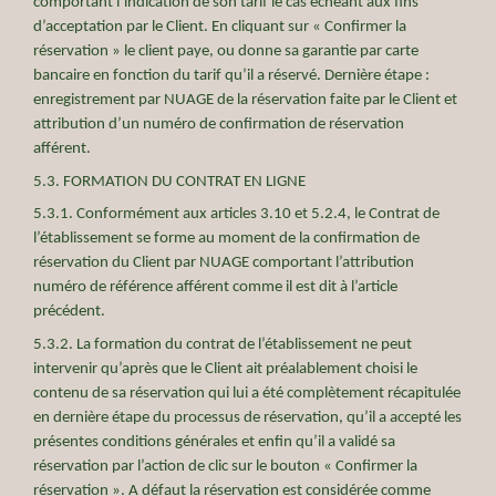
comportant l’indication de son tarif le cas échéant aux fins
Corporate social responsability
d’acceptation par le Client. En cliquant sur « Confirmer la
réservation » le client paye, ou donne sa garantie par carte
Nuage News
bancaire en fonction du tarif qu’il a réservé. Dernière étape :
Press review
enregistrement par NUAGE de la réservation faite par le Client et
attribution d’un numéro de confirmation de réservation
afférent.
CONTACT
5.3. FORMATION DU CONTRAT EN LIGNE
30 Rue Jean Mermoz
T. +33 1 42 25 75 30
5.3.1. Conformément aux articles 3.10 et 5.2.4, le Contrat de
75008 France
info@nuage.paris
l’établissement se forme au moment de la confirmation de
réservation du Client par NUAGE comportant l’attribution
numéro de référence afférent comme il est dit à l’article
précédent.
5.3.2. La formation du contrat de l’établissement ne peut
intervenir qu’après que le Client ait préalablement choisi le
contenu de sa réservation qui lui a été complètement récapitulée
en dernière étape du processus de réservation, qu’il a accepté les
présentes conditions générales et enfin qu’il a validé sa
réservation par l’action de clic sur le bouton « Confirmer la
réservation ». A défaut la réservation est considérée comme