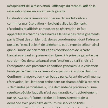
Récapitulatif de la réservation : affichage du récapitulatif de la
réservation dans un encart sur la gauche.
Finalisation de la réservation : par un clic sur le bouton «
confirmer ma réservation », le client valide les éléments
récapitulés et affichés composant sa réservation et fait
apparaître les champs nécessaires à la saisie des renseignements
par le Client de son identité, de ses coordonnées, dont l’adresse
postale, l’e-mail et le n° de téléphone, et du type de séjour, ainsi
que du mode de paiement et des coordonnées de la carte
bancaire servant au paiement en ligne, à la prise de garantie par
Our history
coordonnées de carte bancaire en fonction du tarif choisi ; à
l’acceptation des présentes conditions générales; à la validation
Rooms & Suites
finale par le Client de sa réservation par un clic sous le champ «
Photos
Confirmer la réservation » en bas de page. Avant de confirmer sa
réservation, le Client peut écrire dans un champ dédié à cet effet
Food & Drink
« demandes particulières », une demande de précision ou une
Services
requête spéciale, laquelle n’est pas garantie contractuellement
Tailor-made stays
par NUAGE sauf réponse écrite de l’enregistrement de la
demande avec possibilité de fournir le service sollicité
Slow Paris